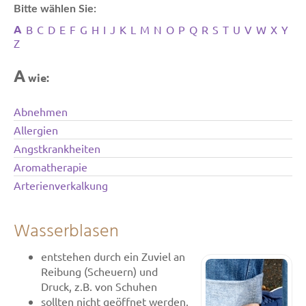
Bitte wählen Sie:
A
B
C
D
E
F
G
H
I
J
K
L
M
N
O
P
Q
R
S
T
U
V
W
X
Y
Z
A
wie:
Abnehmen
Allergien
Angstkrankheiten
Aromatherapie
Arterienverkalkung
Wasserblasen
entstehen durch ein Zuviel an
Reibung (Scheuern) und
Druck, z.B. von Schuhen
sollten nicht geöffnet werden,