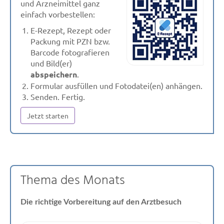
und Arzneimittel ganz
benötigte Plus an Folat und
einfach vorbestellen:
Jod lässt sich durch die
E-Rezept, Rezept oder
Ernährung alleine nur schwer
Packung mit PZN bzw.
abdecken, so die Experten.
Barcode fotografieren
Aber auch der Bedarf an
und Bild(er)
Omega-3-Fettsäure DHA, Eisen
abspeichern
.
und Vitamin D ...
Formular ausfüllen und Fotodatei(en) anhängen.
Senden. Fertig.
Jetzt starten
Thema des Monats
Die richtige Vorbereitung auf den Arztbesuch