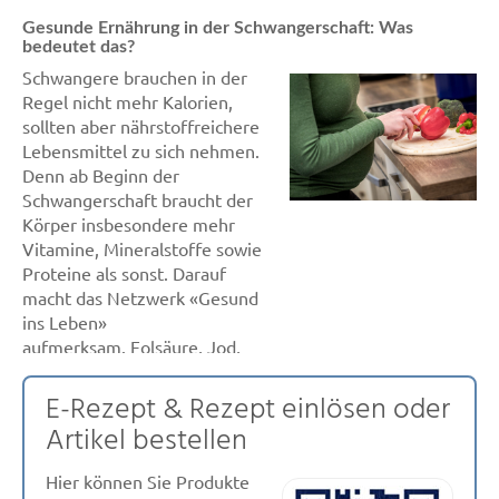
Gesunde Ernährung in der Schwangerschaft: Was
bedeutet das?
Schwangere brauchen in der
Regel nicht mehr Kalorien,
sollten aber nährstoffreichere
Lebensmittel zu sich nehmen.
Denn ab Beginn der
Schwangerschaft braucht der
Körper insbesondere mehr
Vitamine, Mineralstoffe sowie
Proteine als sonst. Darauf
macht das Netzwerk «Gesund
ins Leben»
aufmerksam. Folsäure, Jod,
EisenIn der Regel können
Schwangere diesen erhöhten
E-Rezept & Rezept einlösen oder
Bedarf an Nährstoffen über
Artikel bestellen
eine ausgewogene und
angepasste Ernährung
Hier können Sie Produkte
abdecken. Ausnahme: Das