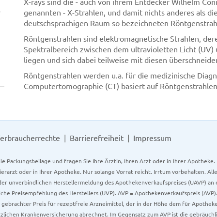
X-rays sind die - auch von ihrem Entdecker Wilhelm Con
r
genannten - X-Strahlen, und damit nichts anderes als di
deutschsprachigen Raum so bezeichneten Röntgenstrah
Röntgenstrahlen sind elektromagnetische Strahlen, de
Spektralbereich zwischen dem ultravioletten Licht (UV
liegen und sich dabei teilweise mit diesen überschneide
Röntgenstrahlen werden u.a. für die medizinische Diagn
Computertomographie (CT) basiert auf Röntgenstrahlen 
erbraucherrechte
Barrierefreiheit
Impressum
ie Packungsbeilage und fragen Sie Ihre Ärztin, Ihren Arzt oder in Ihrer Apotheke
Tierarzt oder in Ihrer Apotheke. Nur solange Vorrat reicht. Irrtum vorbehalten. All
er unverbindlichen Herstellermeldung des Apothekenverkaufspreises (UAVP) an die
che Preisempfehlung des Herstellers (UVP). AVP = Apothekenverkaufspreis (AVP).
tz gebrachter Preis für rezeptfreie Arzneimittel, der in der Höhe dem für Apothe
tzlichen Krankenversicherung abrechnet. Im Gegensatz zum AVP ist die gebräuchl