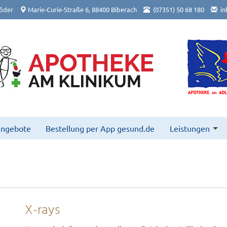
öder
Marie-Curie-Straße 6, 88400 Biberach
(07351) 50 68 180
in
Angebote
Bestellung per App gesund.de
Leistungen
X-rays