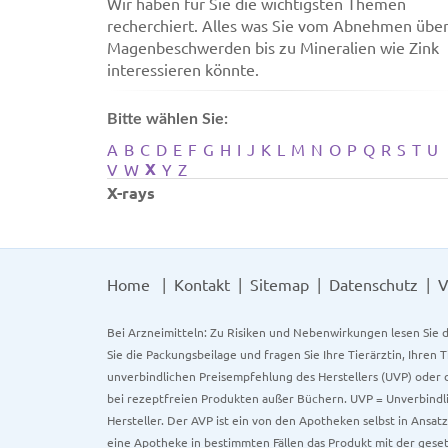
Wir haben für Sie die wichtigsten Themen
recherchiert. Alles was Sie vom Abnehmen übe
Magenbeschwerden bis zu Mineralien wie Zink
interessieren könnte.
Bitte wählen Sie:
A
B
C
D
E
F
G
H
I
J
K
L
M
N
O
P
Q
R
S
T
U
X
V
W
Y
Z
X-rays
Home
Kontakt
Sitemap
Datenschutz
V
Bei Arzneimitteln: Zu Risiken und Nebenwirkungen lesen Sie d
Sie die Packungsbeilage und fragen Sie Ihre Tierärztin, Ihren 
unverbindlichen Preisempfehlung des Herstellers (UVP) oder d
bei rezeptfreien Produkten außer Büchern. UVP = Unverbindli
Hersteller. Der AVP ist ein von den Apotheken selbst in Ansa
eine Apotheke in bestimmten Fällen das Produkt mit der gese