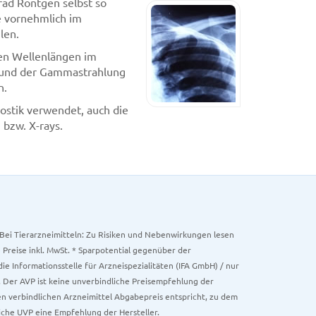
rad Röntgen selbst so
e vornehmlich im
len.
ren Wellenlängen im
) und der Gammastrahlung
n.
ostik verwendet, auch die
bzw. X-rays.
. Bei Tierarzneimitteln: Zu Risiken und Nebenwirkungen lesen
e Preise inkl. MwSt. * Sparpotential gegenüber der
 Informationsstelle für Arzneispezialitäten (IFA GmbH) / nur
 Der AVP ist keine unverbindliche Preisempfehlung der
ken verbindlichen Arzneimittel Abgabepreis entspricht, zu dem
iche UVP eine Empfehlung der Hersteller.