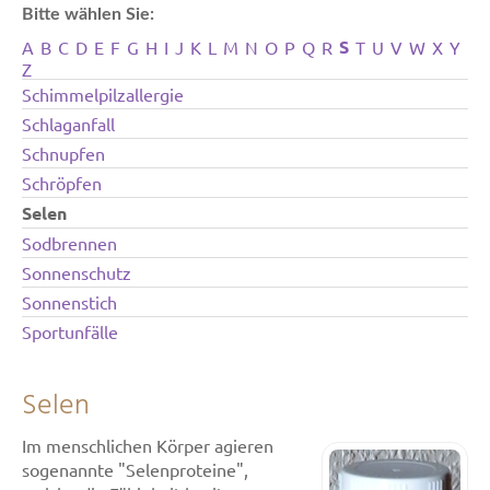
Bitte wählen Sie:
S
A
B
C
D
E
F
G
H
I
J
K
L
M
N
O
P
Q
R
T
U
V
W
X
Y
Z
Schimmelpilzallergie
Schlaganfall
Schnupfen
Schröpfen
Selen
Sodbrennen
Sonnenschutz
Sonnenstich
Sportunfälle
Selen
Im menschlichen Körper agieren
sogenannte "Selenproteine",