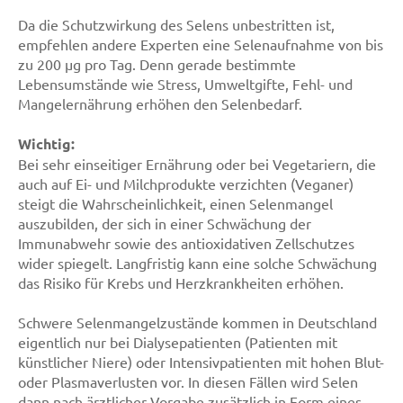
Da die Schutzwirkung des Selens unbestritten ist,
empfehlen andere Experten eine Selenaufnahme von bis
zu 200 µg pro Tag. Denn gerade bestimmte
Lebensumstände wie Stress, Umweltgifte, Fehl- und
Mangelernährung erhöhen den Selenbedarf.
Wichtig:
Bei sehr einseitiger Ernährung oder bei Vegetariern, die
auch auf Ei- und Milchprodukte verzichten (Veganer)
steigt die Wahrscheinlichkeit, einen Selenmangel
auszubilden, der sich in einer Schwächung der
Immunabwehr sowie des antioxidativen Zellschutzes
wider spiegelt. Langfristig kann eine solche Schwächung
das Risiko für Krebs und Herzkrankheiten erhöhen.
Schwere Selenmangelzustände kommen in Deutschland
eigentlich nur bei Dialysepatienten (Patienten mit
künstlicher Niere) oder Intensivpatienten mit hohen Blut-
oder Plasmaverlusten vor. In diesen Fällen wird Selen
dann nach ärztlicher Vorgabe zusätzlich in Form eines