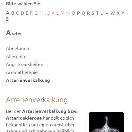
Bitte wählen Sie:
A
B
C
D
E
F
G
H
I
J
K
L
M
N
O
P
Q
R
S
T
U
V
W
X
Y
Z
A
wie:
Abnehmen
Allergien
Angstkrankheiten
Aromatherapie
Arterienverkalkung
Arterienverkalkung
Bei der
Arterienverkalkung bzw.
Arteriosklerose
handelt es sich
bekanntlich um einen meist über
Jahre und Jahrzehnte allmählich