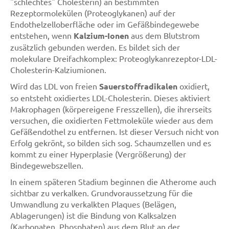
"schlechtes" Cholesterin) an bestimmten
Rezeptormolekülen (Proteoglykanen) auf der
Endothelzelloberfläche oder im Gefäßbindegewebe
entstehen, wenn
Kalzium-Ionen
aus dem Blutstrom
zusätzlich gebunden werden. Es bildet sich der
molekulare Dreifachkomplex: Proteoglykanrezeptor-LDL-
Cholesterin-Kalziumionen.
Wird das LDL von freien
Sauerstoffradikalen
oxidiert,
so entsteht oxidiertes LDL-Cholesterin. Dieses aktiviert
Makrophagen (körpereigene Fresszellen), die ihrerseits
versuchen, die oxidierten Fettmoleküle wieder aus dem
Gefäßendothel zu entfernen. Ist dieser Versuch nicht von
Erfolg gekrönt, so bilden sich sog. Schaumzellen und es
kommt zu einer Hyperplasie (Vergrößerung) der
Bindegewebszellen.
In einem späteren Stadium beginnen die Atherome auch
sichtbar zu verkalken. Grundvoraussetzung für die
Umwandlung zu verkalkten Plaques (Belägen,
Ablagerungen) ist die Bindung von Kalksalzen
(Karbonaten, Phosphaten) aus dem Blut an der