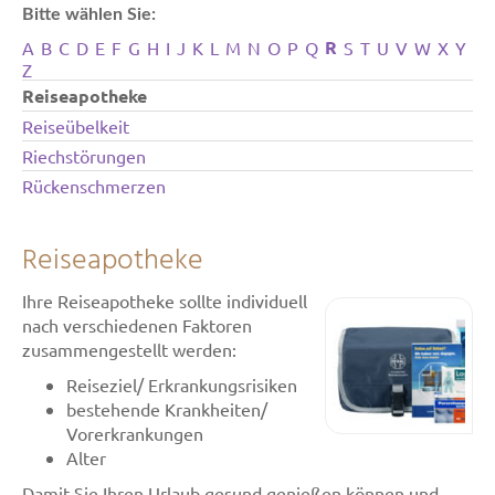
Bitte wählen Sie:
R
A
B
C
D
E
F
G
H
I
J
K
L
M
N
O
P
Q
S
T
U
V
W
X
Y
Z
Reiseapotheke
Reiseübelkeit
Riechstörungen
Rückenschmerzen
Reiseapotheke
Ihre Reiseapotheke sollte individuell
nach verschiedenen Faktoren
zusammengestellt werden:
Reiseziel/ Erkrankungsrisiken
bestehende Krankheiten/
Vorerkrankungen
Alter
Damit Sie Ihren Urlaub gesund genießen können und