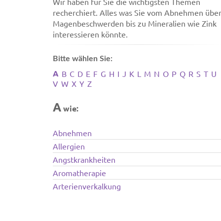
Wir haben für Sie die wichtigsten Themen
recherchiert. Alles was Sie vom Abnehmen übe
Magenbeschwerden bis zu Mineralien wie Zink
interessieren könnte.
Bitte wählen Sie:
A
B
C
D
E
F
G
H
I
J
K
L
M
N
O
P
Q
R
S
T
U
V
W
X
Y
Z
A
wie:
Abnehmen
Allergien
Angstkrankheiten
Aromatherapie
Arterienverkalkung