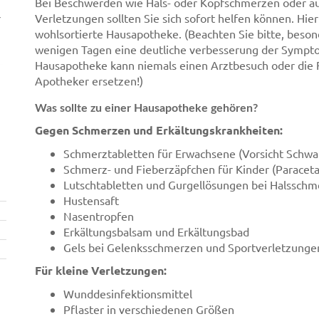
Bei Beschwerden wie Hals- oder Kopfschmerzen oder au
r
Verletzungen sollten Sie sich sofort helfen können. Hier
wohlsortierte Hausapotheke. (Beachten Sie bitte, beso
wenigen Tagen eine deutliche verbesserung der Symptom
Hausapotheke kann niemals einen Arztbesuch oder die 
Apotheker ersetzen!)
Was sollte zu einer Hausapotheke gehören?
Gegen Schmerzen und Erkältungskrankheiten:
Schmerztabletten für Erwachsene (Vorsicht Schwa
Schmerz- und Fieberzäpfchen für Kinder (Paraceta
Lutschtabletten und Gurgellösungen bei Halssch
Hustensaft
Nasentropfen
Erkältungsbalsam und Erkältungsbad
Gels bei Gelenksschmerzen und Sportverletzunge
Für kleine Verletzungen:
Wunddesinfektionsmittel
Pflaster in verschiedenen Größen