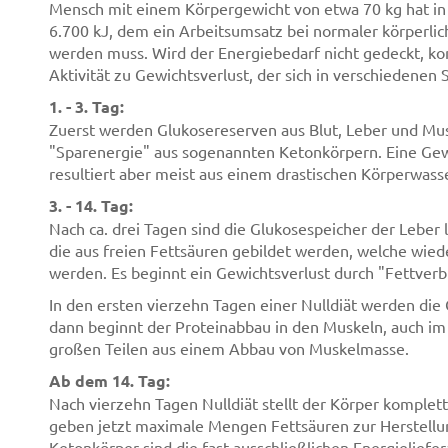
Mensch mit einem Körpergewicht von etwa 70 kg hat in 
6.700 kJ, dem ein Arbeitsumsatz bei normaler körperlic
werden muss. Wird der Energiebedarf nicht gedeckt, ko
Aktivität zu Gewichtsverlust, der sich in verschiedenen S
1. - 3. Tag:
Zuerst werden Glukosereserven aus Blut, Leber und Mus
"Sparenergie" aus sogenannten Ketonkörpern. Eine Gew
resultiert aber meist aus einem drastischen Körperwasse
3. - 14. Tag:
Nach ca. drei Tagen sind die Glukosespeicher der Leber
die aus freien Fettsäuren gebildet werden, welche wie
werden. Es beginnt ein Gewichtsverlust durch "Fettver
In den ersten vierzehn Tagen einer Nulldiät werden di
dann beginnt der Proteinabbau in den Muskeln, auch im 
großen Teilen aus einem Abbau von Muskelmasse.
Ab dem 14. Tag:
Nach vierzehn Tagen Nulldiät stellt der Körper komplet
geben jetzt maximale Mengen Fettsäuren zur Herstellun
Ketonkörper sind die fast ausschließlichen Energieliefer