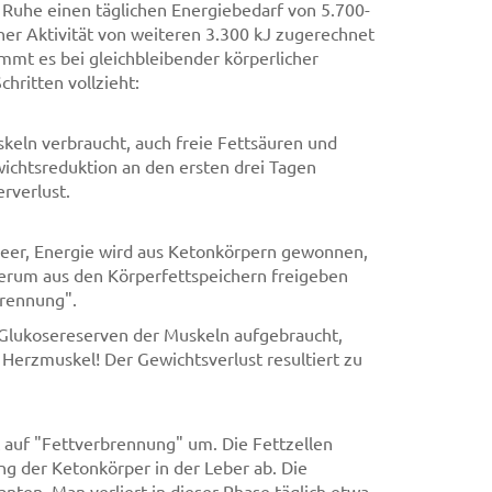
Ruhe einen täglichen Energiebedarf von 5.700-
her Aktivität von weiteren 3.300 kJ zugerechnet
mmt es bei gleichbleibender körperlicher
chritten vollzieht:
keln verbraucht, auch freie Fettsäuren und
ichtsreduktion an den ersten drei Tagen
rverlust.
 leer, Energie wird aus Ketonkörpern gewonnen,
derum aus den Körperfettspeichern freigeben
brennung".
e Glukosereserven der Muskeln aufgebraucht,
Herzmuskel! Der Gewichtsverlust resultiert zu
t auf "Fettverbrennung" um. Die Fettzellen
g der Ketonkörper in der Leber ab. Die
anten. Man verliert in dieser Phase täglich etwa