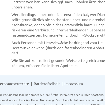
Fettreserven hat, kann sich ggf. nach Einholen ärztlich
unterziehen.
Wer allerdings Leber- oder Nierenschäden hat, wer Diabe
sollte grundsätzlich nie solche stark leber- und niere
Krebskranke, denen oft in der Paramedizin harte Hunge
riskieren eine Verkürzung ihrer verbleibenden Lebensze
fasteninduzierten, hormonellen Endorphin-Glücksgefühl
Auch Personen mit Herzschwäche ist dringend vom Heilf
Herzmuskelgewebe (durch den fastenbedingten Abbau kö
darf.
Wie Sie auf kontrolliert-gesunde Weise erfolgreich abn
können, erfahren Sie in Ihrer Apotheke!
erbraucherrechte
Barrierefreiheit
Impressum
ie Packungsbeilage und fragen Sie Ihre Ärztin, Ihren Arzt oder in Ihrer Apotheke
Tierarzt oder in Ihrer Apotheke. Nur solange Vorrat reicht. Irrtum vorbehalten. All