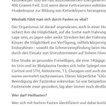
400 Gramm Fett. Erst wenn diese Fettreserven vollständ
Muskelmasse zur Bildung von Ketonkörpern herangezo
Weshalb fühlt man sich durch Fasten so vital?
Der Organismus ist darauf angewiesen, auch in einer Hu
sichert ihm die Möglichkeit, auf die Suche nach Nahrun
Lage sein, zu jagen oder weite Strecken bei der Nahru
Körper die Möglichkeit zur Verfügung, mittels körperei
Endorphinen - sowohl die Schmerzempfindung beim Hun
durch den Einsatz von Stresshormonen auf hohem Nivea
Eine Studie an gesunden Freiwilligen, die eine 14tägige 
Im Urin und im Blutplasma fanden sich hohe Spiegel von
Cortisol und STH, Aldosteron, T3, Glucagon und auch d
waren vermehrt nachzuweisen. Dieser körperliche "Glüc
Beendigung der Fastenkur erkennbar. So war beispiels
Fastenende zwar gesunken, lag aber immer noch deutli
Wer darf Heilfasten?
Wer sich mit hartem Fasten identifiziert und dabei krei