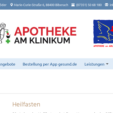
öder
Marie-Curie-Straße 6, 88400 Biberach
(07351) 50 68 180
in
Angebote
Bestellung per App gesund.de
Leistungen
Heilfasten