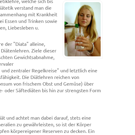
etiklehre, welche sich bis
Diätetik verstand man die
sammenhang mit Krankheit
i Essen und Trinken sowie
en, Liebesleben u.
e der "Diata" alleine,
 Diätenlehren. Ziele dieser
nschten Gewichtsabnahme,
rvaler
d zentraler Regelkreise" und letztlich eine
ähigkeit. Die Diätlehren reichen von
 Konsum von frischem Obst und Gemüse) über
e- oder Säftediäten bis hin zur strengsten Form
t und achtet man dabei darauf, stets eine
ralien zu gewährleisten, so ist der Körper
pfen körpereigener Reserven zu decken. Ein