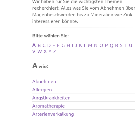
Wir haben für Sie die wichtigsten Themen
recherchiert. Alles was Sie vom Abnehmen übe
Magenbeschwerden bis zu Mineralien wie Zink
interessieren könnte.
Bitte wählen Sie:
A
B
C
D
E
F
G
H
I
J
K
L
M
N
O
P
Q
R
S
T
U
V
W
X
Y
Z
A
wie:
Abnehmen
Allergien
Angstkrankheiten
Aromatherapie
Arterienverkalkung