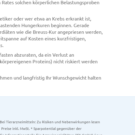
en Rates solchen körperlichen Belastungsproben
tiker oder wer etwa an Krebs erkrankt ist,
nbelastenden Hungerkuren beginnen. Gerade
rdiäten wie die Breuss-Kur angepriesen werden,
itspanne auf Kosten eines kurzfristigen,
s.
asten abzuraten, da ein Verlust an
rpereigenen Proteins) nicht riskiert werden
ehmen und langfristig Ihr Wunschgewicht halten
. Bei Tierarzneimitteln: Zu Risiken und Nebenwirkungen lesen
e Preise inkl. MwSt. * Sparpotential gegenüber der