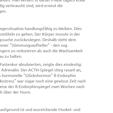
ig verbraucht sind, wird erneut die
gen.
ngersituation handlungsfähig zu bleiben. Dies
gsmitteln zu gehen. Der Körper musste in der
ngssuche zurückzulegen. Deshalb steht dem
gener "Stimmungsaufheller" - den sog.
gern zu reduzieren als auch die Wachsamkeit
u zu halten.
Fastenkur absolvierten, zeigte dies eindeutig:
 Adrenalin. Der ACTH-Spiegel stieg rasant an,
as hormonelle "Glückshormon" ß-Endorphin
ksstress" war sogar noch eine gewisse Zeit nach
weise der ß-Endorphinspiegel zwei Wochen nach
ch über der Norm.
slaufgesund ist und ausreichende Muskel- und