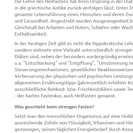
Die Lehre des Heilfastens hat ihren Ursprung in der Diät
r
in die griechische Antike zurück verfolgen lässt. Unter 
gesamte Lebensführung eines Menschen und deren Zu
und Gesundheit. Angestrebt wurden Ausgewogenheit be
Gleichmaß bei Arbeiten und Ruhen, Schlafen oder Wach
Enthaltsamkeit.
In der heutigen Zeit gibt es nicht die hippokratische Lehr
sondern vielmehr eine Vielzahl unterschiedlich strenger
Diäten sind, neben der besonders vordergründig erwü
u.a. "Entschlackung" und "Entgiftung", "Umstimmung ne
Steuerungsmechanismen, geweblicher Reaktionsweisen un
Verbesserung der physischen und psychischen Leistungsf
allgemeinen Ernährungstipps (jahreszeitlich erhöhter
ausschließliche Rohkost- bzw. Frischkostdiäten sowie Te
- der harten Fastenkur, auch Heilfasten genannt.
Was geschieht beim strengen Fasten?
Setzt man den menschlichen Organismus auf eine Nulldiä
ausreichende Zufuhr von Flüssigkeit, Vitaminen und Mine
gezwungen, seinen täglichen Energiebedarf durch Anza