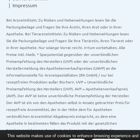
Impressum
Bei Arzneimitteln: Zu Risiken und Nebenwirkungen lesen Sie die
Packungsbeilage und fragen Sie Ihre Ärztin, Ihren Arzt oder in Ihrer
Apotheke. Bei Tierarzneimitteln: Zu Risiken und Nebenwirkungen lesen
Sie die Packungsbeilage und fragen Sie Ihre Tierärztin, Ihren Tierarzt oder
in Ihrer Apotheke. Nur solange Vorrat reicht. Irrtum vorbehalten. Alle
Preise inkl. MwSt. * Sparpotential gegenüber der unverbindlichen
Preisempfehlung des Herstellers (UVP) oder der unverbindlichen
Herstellermeldung des Apothekenverkaufspreises (UAVP) an die
Informationsstelle für Arzneispezialitäten (IFA GmbH) / nur bei
rezeptfreien Produkten außer Büchern. UVP = Unverbindliche
Preisempfehlung des Herstellers (UVP). AVP = Apothekenverkaufspreis
(AVP). Der AVP ist keine unverbindliche Preisempfehlung der Hersteller.
Der AVP ist ein von den Apotheken selbst in Ansatz gebrachter Preis für
rezeptfreie Arzneimittel, der in der Höhe dem für Apotheken
verbindlichen Arzneimittel Abgabepreis entspricht, zu dem eine
Apotheke in bestimmten Fällen das Produkt mit der gesetzlichen
Krankenversicherung abrechnet. Im Gegensatz zum AVP ist die
This website makes use of cookies to enhance browsing experience and
gebräuchliche UVP eine Empfehlung der Hersteller.