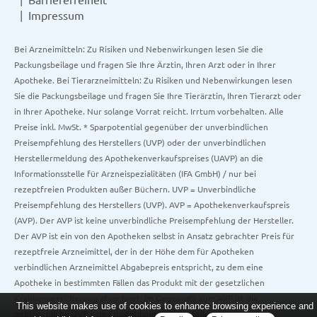
Impressum
Bei Arzneimitteln: Zu Risiken und Nebenwirkungen lesen Sie die
Packungsbeilage und fragen Sie Ihre Ärztin, Ihren Arzt oder in Ihrer
Apotheke. Bei Tierarzneimitteln: Zu Risiken und Nebenwirkungen lesen
Sie die Packungsbeilage und fragen Sie Ihre Tierärztin, Ihren Tierarzt oder
in Ihrer Apotheke. Nur solange Vorrat reicht. Irrtum vorbehalten. Alle
Preise inkl. MwSt. * Sparpotential gegenüber der unverbindlichen
Preisempfehlung des Herstellers (UVP) oder der unverbindlichen
Herstellermeldung des Apothekenverkaufspreises (UAVP) an die
Informationsstelle für Arzneispezialitäten (IFA GmbH) / nur bei
rezeptfreien Produkten außer Büchern. UVP = Unverbindliche
Preisempfehlung des Herstellers (UVP). AVP = Apothekenverkaufspreis
(AVP). Der AVP ist keine unverbindliche Preisempfehlung der Hersteller.
Der AVP ist ein von den Apotheken selbst in Ansatz gebrachter Preis für
rezeptfreie Arzneimittel, der in der Höhe dem für Apotheken
verbindlichen Arzneimittel Abgabepreis entspricht, zu dem eine
Apotheke in bestimmten Fällen das Produkt mit der gesetzlichen
Krankenversicherung abrechnet. Im Gegensatz zum AVP ist die
This website makes use of cookies to enhance browsing experience and
gebräuchliche UVP eine Empfehlung der Hersteller.